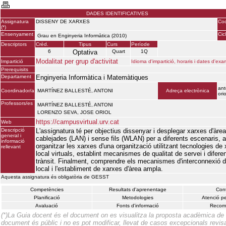
DADES IDENTIFICATIVES
Assignatura
DISSENY DE XARXES
Cod
(*)
Ensenyament
Cic
Grau en Enginyeria Informàtica (2010)
Descriptors
Crèd.
Tipus
Curs
Període
6
Optativa
Quart
1Q
Modalitat per grup d'activitat
Impartició
Idioma d'impartició, horaris i dates d'ex
Prerequisits
Departament
Enginyeria Informàtica i Matemàtiques
ant
Coordinador/a
MARTÍNEZ BALLESTÉ, ANTONI
Adreça electrònica
ori
Professors/es
MARTÍNEZ BALLESTÉ, ANTONI
LORENZO SEVA, JOSE ORIOL
https://campusvirtual.urv.cat
Web
Descripció
L'assignatura té per objectius dissenyar i desplegar xarxes d'àrea
general i
cablejades (LAN) i sense fils (WLAN) per a diferents escenaris, 
informació
organitzar les xarxes d'una organització utilitzant tecnologies de
rellevant
local virtuals, establint mecanismes de qualitat de servei i difere
trànsit. Finalment, comprendre els mecanismes d'interconnexió d
local i l'establiment de xarxes d'àrea ampla.
Aquesta assignatura és obligatòria de GESST
Competències
Resultats d'aprenentage
Cont
Planificació
Metodologies
Atenció pe
Avaluació
Fonts d'informació
Recom
(*)La Guia docent és el document on es visualitza la proposta acadèmica de
document és públic i no es pot modificar, llevat de casos excepcionals revisa