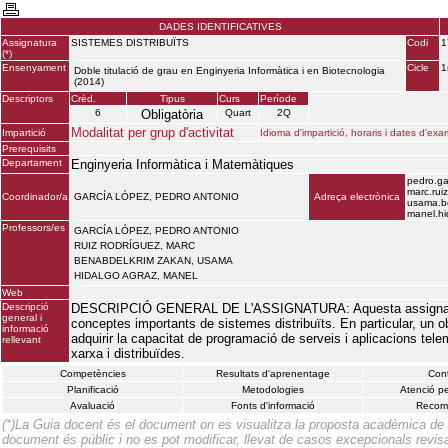
DADES IDENTIFICATIVES
Assignatura
SISTEMES DISTRIBUÏTS
Codi
1
(*)
Ensenyament
Cicle
1
Doble titulació de grau en Enginyeria Informàtica i en Biotecnologia
(2014)
Descriptors
Crèd.
Tipus
Curs
Període
6
Obligatòria
Quart
2Q
Modalitat per grup d'activitat
Impartició
Idioma d'impartició, horaris i dates d'ex
Prerequisits
Departament
Enginyeria Informàtica i Matemàtiques
pedro.ga
marc.rui
Coordinador/a
GARCÍA LÓPEZ, PEDRO ANTONIO
Adreça electrònica
usama.b
manel.hi
Professors/es
GARCÍA LÓPEZ, PEDRO ANTONIO
RUIZ RODRÍGUEZ, MARC
BENABDELKRIM ZAKAN, USAMA
HIDALGO AGRAZ, MANEL
Web
Descripció
DESCRIPCIÓ GENERAL DE L'ASSIGNATURA: Aquesta assignatu
general i
conceptes importants de sistemes distribuïts. En particular, un ob
informació
adquirir la capacitat de programació de serveis i aplicacions tel
rellevant
xarxa i distribuïdes.
Competències
Resultats d'aprenentage
Cont
Planificació
Metodologies
Atenció pe
Avaluació
Fonts d'informació
Recom
(*)La Guia docent és el document on es visualitza la proposta acadèmica de
document és públic i no es pot modificar, llevat de casos excepcionals revisa