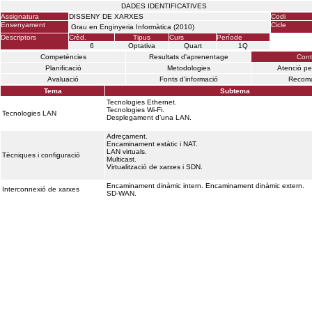
DADES IDENTIFICATIVES
Assignatura
DISSENY DE XARXES
Codi
Ensenyament
Cicle
Grau en Enginyeria Informàtica (2010)
Descriptors
Crèd.
Tipus
Curs
Període
6
Optativa
Quart
1Q
Competències
Resultats d'aprenentage
Cont
Planificació
Metodologies
Atenció pe
Avaluació
Fonts d'informació
Recoma
Tema
Subtema
Tecnologies Ethernet.
Tecnologies Wi-Fi.
Tecnologies LAN
Desplegament d’una LAN.
Adreçament.
Encaminament estàtic i NAT.
LAN virtuals.
Tècniques i configuració
Multicast.
Virtualització de xarxes i SDN.
Encaminament dinàmic intern. Encaminament dinàmic extern.
Interconnexió de xarxes
SD-WAN.