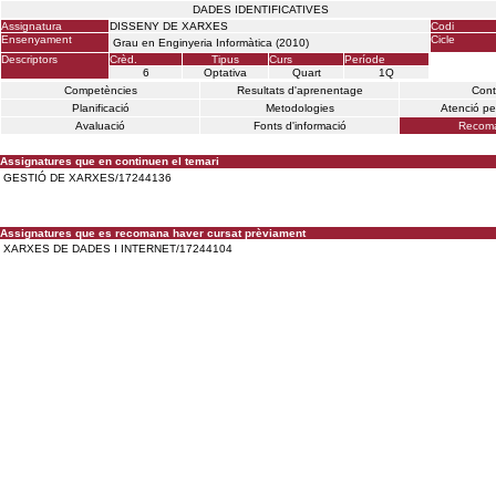
DADES IDENTIFICATIVES
Assignatura
DISSENY DE XARXES
Codi
Ensenyament
Cicle
Grau en Enginyeria Informàtica (2010)
Descriptors
Crèd.
Tipus
Curs
Període
6
Optativa
Quart
1Q
Competències
Resultats d'aprenentage
Cont
Planificació
Metodologies
Atenció pe
Avaluació
Fonts d'informació
Recoma
Assignatures que en continuen el temari
GESTIÓ DE XARXES/17244136
Assignatures que es recomana haver cursat prèviament
XARXES DE DADES I INTERNET/17244104