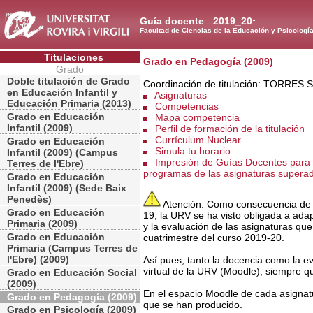
Guía docente
2019_20
Facultad de Ciencias de la Educación y Psicologí
Titulaciones
Grado en Pedagogía (2009)
Grado
Doble titulación de Grado
Coordinación de titulación: TORRE
en Educación Infantil y
Asignaturas
Educación Primaria (2013)
Competencias
Grado en Educación
Mapa competencia
Infantil (2009)
Perfil de formación de la titulación
Currículum Nuclear
Grado en Educación
Simula tu horario
Infantil (2009) (Campus
Impresión de Guías Docentes para 
Terres de l'Ebre)
programas de las asignaturas supera
Grado en Educación
Infantil (2009) (Sede Baix
Penedès)
Atención: Como consecuencia de la
Grado en Educación
19, la URV se ha visto obligada a ada
Primaria (2009)
y la evaluación de las asignaturas qu
Grado en Educación
cuatrimestre del curso 2019-20.
Primaria (Campus Terres de
l'Ebre) (2009)
Así pues, tanto la docencia como la e
virtual de la URV (Moodle), siempre q
Grado en Educación Social
(2009)
En el espacio Moodle de cada asignat
Grado en Pedagogía (2009)
que se han producido.
Grado en Psicología (2009)