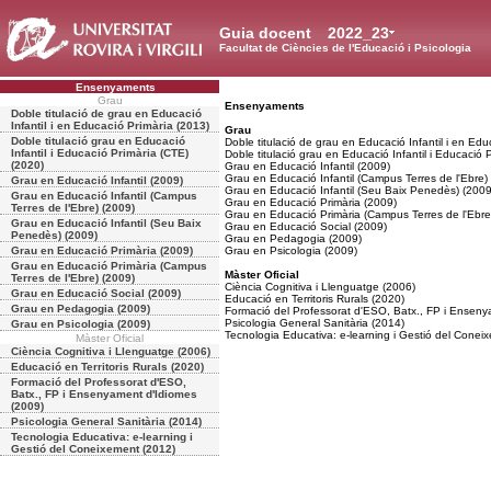
Guia docent
2022_23
Facultat de Ciències de l'Educació i Psicologia
Ensenyaments
Grau
Ensenyaments
Doble titulació de grau en Educació
Infantil i en Educació Primària (2013)
Grau
Doble titulació grau en Educació
Doble titulació de grau en Educació Infantil i en Edu
Infantil i Educació Primària (CTE)
Doble titulació grau en Educació Infantil i Educació 
(2020)
Grau en Educació Infantil (2009)
Grau en Educació Infantil (Campus Terres de l'Ebre)
Grau en Educació Infantil (2009)
Grau en Educació Infantil (Seu Baix Penedès) (2009
Grau en Educació Infantil (Campus
Grau en Educació Primària (2009)
Terres de l'Ebre) (2009)
Grau en Educació Primària (Campus Terres de l'Ebre
Grau en Educació Infantil (Seu Baix
Grau en Educació Social (2009)
Penedès) (2009)
Grau en Pedagogia (2009)
Grau en Educació Primària (2009)
Grau en Psicologia (2009)
Grau en Educació Primària (Campus
Màster Oficial
Terres de l'Ebre) (2009)
Ciència Cognitiva i Llenguatge (2006)
Grau en Educació Social (2009)
Educació en Territoris Rurals (2020)
Grau en Pedagogia (2009)
Formació del Professorat d'ESO, Batx., FP i Enseny
Psicologia General Sanitària (2014)
Grau en Psicologia (2009)
Tecnologia Educativa: e-learning i Gestió del Conei
Màster Oficial
Ciència Cognitiva i Llenguatge (2006)
Educació en Territoris Rurals (2020)
Formació del Professorat d'ESO,
Batx., FP i Ensenyament d'Idiomes
(2009)
Psicologia General Sanitària (2014)
Tecnologia Educativa: e-learning i
Gestió del Coneixement (2012)