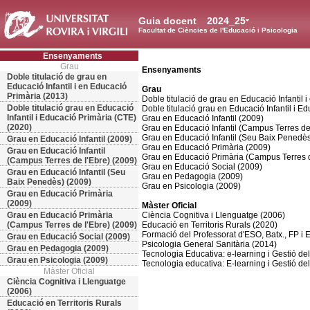
Guia docent
2024_25
Facultat de Ciències de l'Educació i Psicologia
Ensenyaments
Grau
Ensenyaments
Doble titulació de grau en
Educació Infantil i en Educació
Grau
Primària (2013)
Doble titulació de grau en Educació Infantil 
Doble titulació grau en Educació
Doble titulació grau en Educació Infantil i E
Infantil i Educació Primària (CTE)
Grau en Educació Infantil (2009)
(2020)
Grau en Educació Infantil (Campus Terres de
Grau en Educació Infantil (Seu Baix Penedès
Grau en Educació Infantil (2009)
Grau en Educació Primària (2009)
Grau en Educació Infantil
Grau en Educació Primària (Campus Terres d
(Campus Terres de l'Ebre) (2009)
Grau en Educació Social (2009)
Grau en Educació Infantil (Seu
Grau en Pedagogia (2009)
Baix Penedès) (2009)
Grau en Psicologia (2009)
Grau en Educació Primària
(2009)
Màster Oficial
Grau en Educació Primària
Ciència Cognitiva i Llenguatge (2006)
(Campus Terres de l'Ebre) (2009)
Educació en Territoris Rurals (2020)
Formació del Professorat d'ESO, Batx., FP i
Grau en Educació Social (2009)
Psicologia General Sanitària (2014)
Grau en Pedagogia (2009)
Tecnologia Educativa: e-learning i Gestió d
Grau en Psicologia (2009)
Tecnologia educativa: E-learning i Gestió d
Màster Oficial
Ciència Cognitiva i Llenguatge
(2006)
Educació en Territoris Rurals