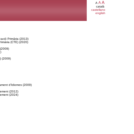
A
A
A
català
castellano
english
cació Primària (2013)
Primària (CTE) (2020)
 (2009)
)
) (2009)
ament d'Idiomes (2009)
xement (2012)
xement (2024)