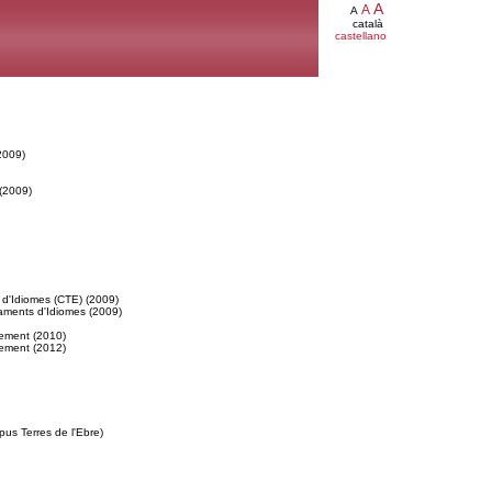
A
A
A
català
castellano
2009)
 (2009)
 d'Idiomes (CTE) (2009)
aments d'Idiomes (2009)
xement (2010)
xement (2012)
pus Terres de l'Ebre)