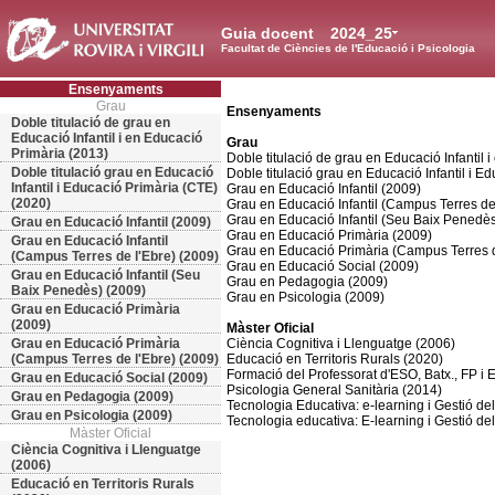
Guia docent
2024_25
Facultat de Ciències de l'Educació i Psicologia
Ensenyaments
Grau
Ensenyaments
Doble titulació de grau en
Educació Infantil i en Educació
Grau
Primària (2013)
Doble titulació de grau en Educació Infantil 
Doble titulació grau en Educació
Doble titulació grau en Educació Infantil i E
Infantil i Educació Primària (CTE)
Grau en Educació Infantil (2009)
(2020)
Grau en Educació Infantil (Campus Terres de
Grau en Educació Infantil (Seu Baix Penedès
Grau en Educació Infantil (2009)
Grau en Educació Primària (2009)
Grau en Educació Infantil
Grau en Educació Primària (Campus Terres d
(Campus Terres de l'Ebre) (2009)
Grau en Educació Social (2009)
Grau en Educació Infantil (Seu
Grau en Pedagogia (2009)
Baix Penedès) (2009)
Grau en Psicologia (2009)
Grau en Educació Primària
(2009)
Màster Oficial
Grau en Educació Primària
Ciència Cognitiva i Llenguatge (2006)
(Campus Terres de l'Ebre) (2009)
Educació en Territoris Rurals (2020)
Formació del Professorat d'ESO, Batx., FP i
Grau en Educació Social (2009)
Psicologia General Sanitària (2014)
Grau en Pedagogia (2009)
Tecnologia Educativa: e-learning i Gestió d
Grau en Psicologia (2009)
Tecnologia educativa: E-learning i Gestió d
Màster Oficial
Ciència Cognitiva i Llenguatge
(2006)
Educació en Territoris Rurals