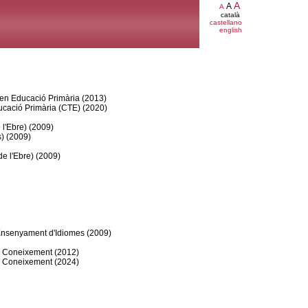
A
A
A
català
castellano
english
i en Educació Primària (2013)
ducació Primària (CTE) (2020)
 l'Ebre) (2009)
) (2009)
e l'Ebre) (2009)
 Ensenyament d'Idiomes (2009)
el Coneixement (2012)
el Coneixement (2024)