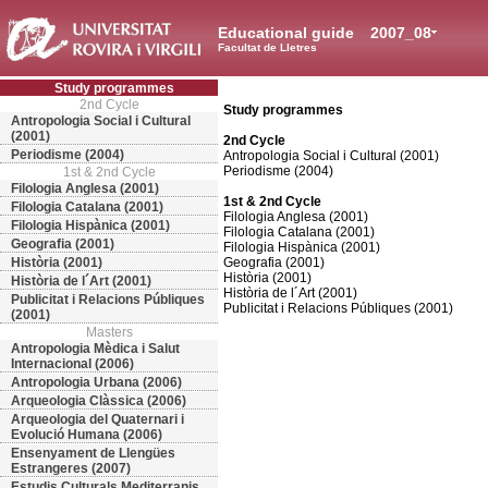
Educational guide
2007_08
Facultat de Lletres
Study programmes
2nd Cycle
Study programmes
Antropologia Social i Cultural
(2001)
2nd Cycle
Periodisme (2004)
Antropologia Social i Cultural (2001)
Periodisme (2004)
1st & 2nd Cycle
Filologia Anglesa (2001)
1st & 2nd Cycle
Filologia Catalana (2001)
Filologia Anglesa (2001)
Filologia Hispànica (2001)
Filologia Catalana (2001)
Geografia (2001)
Filologia Hispànica (2001)
Història (2001)
Geografia (2001)
Història (2001)
Història de l´Art (2001)
Història de l´Art (2001)
Publicitat i Relacions Públiques
Publicitat i Relacions Públiques (2001)
(2001)
Masters
Antropologia Mèdica i Salut
Internacional (2006)
Antropologia Urbana (2006)
Arqueologia Clàssica (2006)
Arqueologia del Quaternari i
Evolució Humana (2006)
Ensenyament de Llengües
Estrangeres (2007)
Estudis Culturals Mediterranis