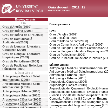
Guia docent
2011_12
Facultat de Lletres
Ensenyaments
Grau
Ensenyaments
Grau d'Anglès (2009)
Grau d'Història (2008)
Grau
Grau d'Anglès (2009)
Grau d'Història de l'Art (2008)
Grau d'Història (2008)
Grau de Comunicació
Grau d'Història de l'Art (2008)
Audiovisual (2009)
Grau de Comunicació Audiovisual (2009)
Grau de Llengua i Literatura
Grau de Llengua i Literatura Catalanes (200
Catalanes (2009)
Grau de Llengua i Literatura Hispàniques (2
Grau de Llengua i Literatura
Grau de Periodisme (2009)
Hispàniques (2009)
Grau de Publicitat i Relacions Públiques (20
Grau de Periodisme (2009)
Màster Oficial
Grau de Publicitat i Relacions
Antropologia Mèdica i Salut Internacional (2
Públiques (2009)
Antropologia Mèdica i Salut Internacional (2
Màster Oficial
Antropologia Urbana (2006)
Antropologia Mèdica i Salut
Antropologia Urbana (2010)
Internacional (2006)
Arqueologia Clàssica (2006)
Antropologia Mèdica i Salut
Arqueologia Clàssica (2010)
Internacional (2010)
Arqueologia del Quaternari i Evolució Huma
Antropologia Urbana (2006)
Arqueologia del Quaternari i Evolució Huma
Ciències Socials del Desenvolupam:Cultures
Antropologia Urbana (2010)
Comunic. Política, Instit. i Corpor. en Entorns
Arqueologia Clàssica (2006)
Ensenyament de Llengües Estrangeres (200
Arqueologia Clàssica (2010)
Ensenyament de Llengües Estrangeres (201
Arqueologia del Quaternari i