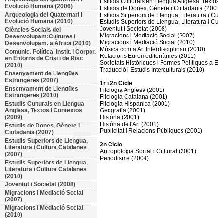
Estudis Culturals en Llengua Anglesa, Texto
Evolució Humana (2006)
Estudis de Dones, Gènere i Ciutadania (200
Arqueologia del Quaternari i
Estudis Superiors de Llengua, Literatura i C
Evolució Humana (2010)
Estudis Superiors de Llengua, Literatura i C
Joventut i Societat (2008)
Ciències Socials del
Migracions i Mediació Social (2007)
Desenvolupam:Cultures i
Migracions i Mediació Social (2010)
Desenvolupam. a Àfrica (2010)
Música com a Art Interdisciplinari (2010)
Comunic. Política, Instit. i Corpor.
Relacions Euromediterrànies (2011)
en Entorns de Crisi i de Risc
Societats Històriques i Formes Polítiques a 
(2010)
Traducció i Estudis Interculturals (2010)
Ensenyament de Llengües
Estrangeres (2007)
1r i 2n Cicle
Ensenyament de Llengües
Filologia Anglesa (2001)
Estrangeres (2010)
Filologia Catalana (2001)
Estudis Culturals en Llengua
Filologia Hispànica (2001)
Anglesa, Textos i Contextos
Geografia (2001)
(2009)
Història (2001)
Història de l'Art (2001)
Estudis de Dones, Gènere i
Publicitat i Relacions Públiques (2001)
Ciutadania (2007)
Estudis Superiors de Llengua,
2n Cicle
Literatura i Cultura Catalanes
Antropologia Social i Cultural (2001)
(2007)
Periodisme (2004)
Estudis Superiors de Llengua,
Literatura i Cultura Catalanes
(2010)
Joventut i Societat (2008)
Migracions i Mediació Social
(2007)
Migracions i Mediació Social
(2010)