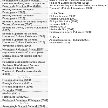
Desenvolupam. a Àfrica (2010)
Música com a Art Interdisciplinari (2010)
Relacions Euromediterrànies (2011)
Comunic. Política, Instit. i Corpor. en
Societats Històriques i Formes Polítiques a Europa 
Entorns de Crisi i de Risc (2010)
Traducció i Estudis Interculturals (2010)
Ensenyament de Llengües
Estrangeres (2007)
1r i 2n Cicle
Ensenyament de Llengües
Filologia Anglesa (2001)
Estrangeres (2010)
Filologia Catalana (2001)
Filologia Hispànica (2001)
Estudis Culturals en Llengua Anglesa,
Geografia (2001)
Textos i Contextos (2009)
Història (2001)
Estudis de Dones, Gènere i Ciutadania
Història de l'Art (2001)
(2007)
Publicitat i Relacions Públiques (2001)
Estudis Superiors de Llengua,
Literatura i Cultura Catalanes (2007)
2n Cicle
Estudis Superiors de Llengua,
Antropologia Social i Cultural (2001)
Literatura i Cultura Catalanes (2010)
Periodisme (2004)
Joventut i Societat (2008)
Migracions i Mediació Social (2007)
Migracions i Mediació Social (2010)
Música com a Art Interdisciplinari
(2010)
Relacions Euromediterrànies (2011)
Societats Històriques i Formes
Polítiques a Europa (2009)
Traducció i Estudis Interculturals
(2010)
1r i 2n Cicle
Filologia Anglesa (2001)
Filologia Catalana (2001)
Filologia Hispànica (2001)
Geografia (2001)
Història (2001)
Història de l'Art (2001)
Publicitat i Relacions Públiques (2001)
2n Cicle
Antropologia Social i Cultural (2001)