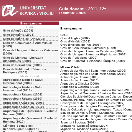
Guia docent
2011_12
Facultat de Lletres
Ensenyaments
Grau
Ensenyaments
Grau d'Anglès (2009)
Grau d'Història (2008)
Grau
Grau d'Anglès (2009)
Grau d'Història de l'Art (2008)
Grau d'Història (2008)
Grau de Comunicació Audiovisual
Grau d'Història de l'Art (2008)
(2009)
Grau de Comunicació Audiovisual (2009)
Grau de Llengua i Literatura Catalanes
Grau de Llengua i Literatura Catalanes (2009)
(2009)
Grau de Llengua i Literatura Hispàniques (2009)
Grau de Llengua i Literatura
Grau de Periodisme (2009)
Hispàniques (2009)
Grau de Publicitat i Relacions Públiques (2009)
Grau de Periodisme (2009)
Màster Oficial
Grau de Publicitat i Relacions
Antropologia Mèdica i Salut Internacional (2006)
Públiques (2009)
Antropologia Mèdica i Salut Internacional (2010)
Màster Oficial
Antropologia Urbana (2006)
Antropologia Mèdica i Salut
Antropologia Urbana (2010)
Internacional (2006)
Arqueologia Clàssica (2006)
Arqueologia Clàssica (2010)
Antropologia Mèdica i Salut
Arqueologia del Quaternari i Evolució Humana (2006
Internacional (2010)
Arqueologia del Quaternari i Evolució Humana (2010
Antropologia Urbana (2006)
Ciències Socials del Desenvolupam:Cultures i Desen
Antropologia Urbana (2010)
Comunic. Política, Instit. i Corpor. en Entorns de Cris
Arqueologia Clàssica (2006)
Ensenyament de Llengües Estrangeres (2007)
Ensenyament de Llengües Estrangeres (2010)
Arqueologia Clàssica (2010)
Estudis Culturals en Llengua Anglesa, Textos i Cont
Arqueologia del Quaternari i Evolució
Estudis de Dones, Gènere i Ciutadania (2007)
Humana (2006)
Estudis Superiors de Llengua, Literatura i Cultura C
Arqueologia del Quaternari i Evolució
Estudis Superiors de Llengua, Literatura i Cultura C
Humana (2010)
Joventut i Societat (2008)
Ciències Socials del
Migracions i Mediació Social (2007)
Desenvolupam:Cultures i
Migracions i Mediació Social (2010)