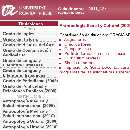
Guía docente
2011_12
Facultad de Letras
Titulaciones
Antropología Social y Cultural (200
Grado
Grado de Inglés
Coordinación de titulación: GRACIA 
Grado de Historia
Asignaturas
Créditos libres
Grado de Historia del Arte
Competencias
Grado de Comunicación
Perfil de formación de la titulación
Audiovisual
Currículum Nuclear
Grado de Lengua y
Simula tu horario
Literatura Catalanas
Impresión de Guías Docentes para 
Grado de Lengua y
programas de las asignaturas supera
Literatura Hispanicas
Grado de Periodismo (2009)
Grado de Publicidad y
Relaciones Publicas (2009)
Master Oficial
Antropología Médica y
Salud Internacional (2006)
Antropología Médica y
Salud Internacional (2010)
Antropología Urbana (2006)
Antropología Urbana (2010)