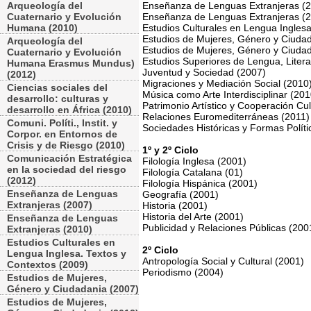
Arqueología del
Enseñanza de Lenguas Extranjeras (
Cuaternario y Evolución
Enseñanza de Lenguas Extranjeras (
Humana (2010)
Estudios Culturales en Lengua Inglesa
Estudios de Mujeres, Género y Ciuda
Arqueología del
Estudios de Mujeres, Género y Ciuda
Cuaternario y Evolución
Estudios Superiores de Lengua, Litera
Humana Erasmus Mundus)
Juventud y Sociedad (2007)
(2012)
Migraciones y Mediación Social (2010
Ciencias sociales del
Música como Arte Interdisciplinar (201
desarrollo: culturas y
Patrimonio Artístico y Cooperación Cul
desarrollo en África (2010)
Relaciones Euromediterráneas (2011)
Comuni. Políti., Instit. y
Sociedades Históricas y Formas Polít
Corpor. en Entornos de
Crisis y de Riesgo (2010)
1º y 2º Ciclo
Comunicación Estratégica
Filología Inglesa (2001)
en la sociedad del riesgo
Filología Catalana (01)
(2012)
Filología Hispánica (2001)
Enseñanza de Lenguas
Geografía (2001)
Extranjeras (2007)
Historia (2001)
Historia del Arte (2001)
Enseñanza de Lenguas
Publicidad y Relaciones Públicas (200
Extranjeras (2010)
Estudios Culturales en
2º Ciclo
Lengua Inglesa. Textos y
Antropología Social y Cultural (2001)
Contextos (2009)
Periodismo (2004)
Estudios de Mujeres,
Género y Ciudadania (2007)
Estudios de Mujeres,