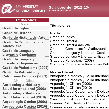
Guía docente
2012_13
Facultad de Letras
Titulaciones
Grado
Titulaciones
Grado de Inglés
Grado de Historia
Grado
Grado de Inglés
Grado de Historia del Arte
Grado de Historia
Grado de Comunicación
Grado de Historia del Arte
Audiovisual
Grado de Comunicación Audiovisual
Grado de Lengua y
Grado de Lengua y Literatura Catalan
Literatura Catalanas
Grado de Lengua y Literatura Hispani
Grado de Lengua y
Grado de Periodismo (2009)
Literatura Hispanicas
Grado de Publicidad y Relaciones Pub
Grado de Periodismo (2009)
Master Oficial
Grado de Publicidad y
Antropología Médica y Salud Internaci
Relaciones Publicas (2009)
Antropología Médica y Salud Internaci
Master Oficial
Arqueología Clásica (2006)
Antropología Médica y
Arqueología Clásica (2010)
Salud Internacional (2006)
Arqueología del Cuaternario y Evolu
Antropología Médica y
Arqueología del Cuaternario y Evolu
Salud Internacional (2010)
Ciencias sociales del desarrollo: cultu
Arqueología Clásica (2006)
Comuni. Políti., Instit. y Corpor. en E
Arqueología Clásica (2010)
Comunicación Estratégica en la socied