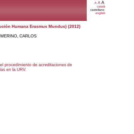
A
A
A
català
castellano
english
olución Humana Erasmus Mundus) (2012)
ZO MERINO, CARLOS
el procedimiento de acreditaciones de
das en la URV.