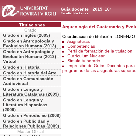
Guía docente
2015_16
Facultad de Letras
Titulaciones
Arqueología del Cuaternario y Ev
Grado
Grado en Inglés (2009)
Coordinación de titulación: LOREN
Grado en Antropología y
Asignaturas
Evolución Humana (2013)
Competencias
Perfil de formación de la titulación
Grado en Antropología y
Currículum Nuclear
Evolución Humana (2013) -
Simula tu horario
Virtual
Impresión de Guías Docentes para 
Grado en Historia
programas de las asignaturas supera
Grado en Historia del Arte
Grado en Comunicación
Audiovisual
Grado en Lengua y
Literatura Catalanas (2009)
Grado en Lengua y
Literatura Hispanicas
(2009)
Grado en Periodismo (2009)
Grado en Publicidad y
Relaciones Publicas (2009)
Master Oficial