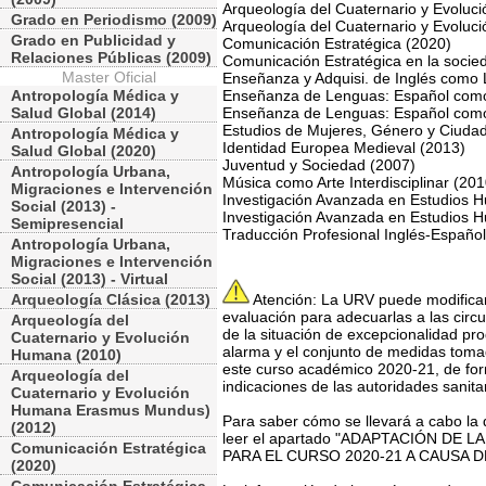
Arqueología del Cuaternario y Evolu
Grado en Periodismo (2009)
Arqueología del Cuaternario y Evolu
Grado en Publicidad y
Comunicación Estratégica (2020)
Relaciones Públicas (2009)
Comunicación Estratégica en la socied
Master Oficial
Enseñanza y Adquisi. de Inglés como
Antropología Médica y
Enseñanza de Lenguas: Español como
Salud Global (2014)
Enseñanza de Lenguas: Español como 
Estudios de Mujeres, Género y Ciuda
Antropología Médica y
Identidad Europea Medieval (2013)
Salud Global (2020)
Juventud y Sociedad (2007)
Antropología Urbana,
Música como Arte Interdisciplinar (201
Migraciones e Intervención
Investigación Avanzada en Estudios H
Social (2013) -
Investigación Avanzada en Estudios Hu
Semipresencial
Traducción Profesional Inglés-Españo
Antropología Urbana,
Migraciones e Intervención
Social (2013) - Virtual
Arqueología Clásica (2013)
Atención: La URV puede modificar 
evaluación para adecuarlas a las ci
Arqueología del
de la situación de excepcionalidad pr
Cuaternario y Evolución
alarma y el conjunto de medidas toma
Humana (2010)
este curso académico 2020-21, de form
Arqueología del
indicaciones de las autoridades sanita
Cuaternario y Evolución
Humana Erasmus Mundus)
Para saber cómo se llevará a cabo la 
(2012)
leer el apartado "ADAPTACIÓN DE
Comunicación Estratégica
PARA EL CURSO 2020-21 A CAUSA DE
(2020)