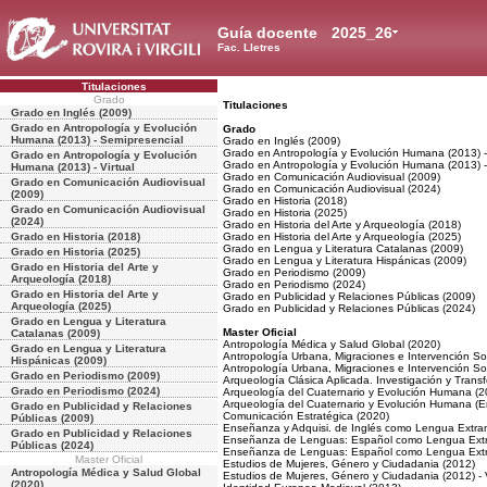
Guía docente
2025_26
Fac. Lletres
Titulaciones
Grado
Titulaciones
Grado en Inglés (2009)
Grado en Antropología y Evolución
Grado
Humana (2013) - Semipresencial
Grado en Inglés (2009)
Grado en Antropología y Evolución Humana (2013) -
Grado en Antropología y Evolución
Grado en Antropología y Evolución Humana (2013) - 
Humana (2013) - Virtual
Grado en Comunicación Audiovisual (2009)
Grado en Comunicación Audiovisual
Grado en Comunicación Audiovisual (2024)
(2009)
Grado en Historia (2018)
Grado en Comunicación Audiovisual
Grado en Historia (2025)
(2024)
Grado en Historia del Arte y Arqueología (2018)
Grado en Historia (2018)
Grado en Historia del Arte y Arqueología (2025)
Grado en Lengua y Literatura Catalanas (2009)
Grado en Historia (2025)
Grado en Lengua y Literatura Hispánicas (2009)
Grado en Historia del Arte y
Grado en Periodismo (2009)
Arqueología (2018)
Grado en Periodismo (2024)
Grado en Historia del Arte y
Grado en Publicidad y Relaciones Públicas (2009)
Arqueología (2025)
Grado en Publicidad y Relaciones Públicas (2024)
Grado en Lengua y Literatura
Master Oficial
Catalanas (2009)
Antropología Médica y Salud Global (2020)
Grado en Lengua y Literatura
Antropología Urbana, Migraciones e Intervención Soc
Hispánicas (2009)
Antropología Urbana, Migraciones e Intervención Soci
Grado en Periodismo (2009)
Arqueología Clásica Aplicada. Investigación y Trans
Grado en Periodismo (2024)
Arqueología del Cuaternario y Evolución Humana (2
Arqueología del Cuaternario y Evolución Humana (
Grado en Publicidad y Relaciones
Comunicación Estratégica (2020)
Públicas (2009)
Enseñanza y Adquisi. de Inglés como Lengua Extr
Grado en Publicidad y Relaciones
Enseñanza de Lenguas: Español como Lengua Extr
Públicas (2024)
Enseñanza de Lenguas: Español como Lengua Extran
Master Oficial
Estudios de Mujeres, Género y Ciudadania (2012)
Antropología Médica y Salud Global
Estudios de Mujeres, Género y Ciudadania (2012) - V
(2020)