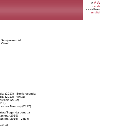
A
A
A
català
castellano
english
 Semipresencial
Virtual
ial (2013) - Semipresencial
al (2013) - Virtual
ferencia (2022)
010)
Erasmus Mundus) (2012)
anjera/Segunda Lengua
anjera (2015)
jera (2015) - Virtual
irtual