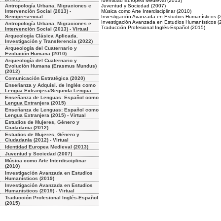
Identidad Europea Medieval (2013)
Antropología Urbana, Migraciones e
Juventud y Sociedad (2007)
Intervención Social (2013) -
Música como Arte Interdisciplinar (2010)
Semipresencial
Investigación Avanzada en Estudios Humanísticos (
Investigación Avanzada en Estudios Humanísticos (20
Antropología Urbana, Migraciones e
Traducción Profesional Inglés-Español (2015)
Intervención Social (2013) - Virtual
Arqueología Clásica Aplicada.
Investigación y Transferencia (2022)
Arqueología del Cuaternario y
Evolución Humana (2010)
Arqueología del Cuaternario y
Evolución Humana (Erasmus Mundus)
(2012)
Comunicación Estratégica (2020)
Enseñanza y Adquisi. de Inglés como
Lengua Extranjera/Segunda Lengua
Enseñanza de Lenguas: Español como
Lengua Extranjera (2015)
Enseñanza de Lenguas: Español como
Lengua Extranjera (2015) - Virtual
Estudios de Mujeres, Género y
Ciudadania (2012)
Estudios de Mujeres, Género y
Ciudadania (2012) - Virtual
Identidad Europea Medieval (2013)
Juventud y Sociedad (2007)
Música como Arte Interdisciplinar
(2010)
Investigación Avanzada en Estudios
Humanísticos (2019)
Investigación Avanzada en Estudios
Humanísticos (2019) - Virtual
Traducción Profesional Inglés-Español
(2015)