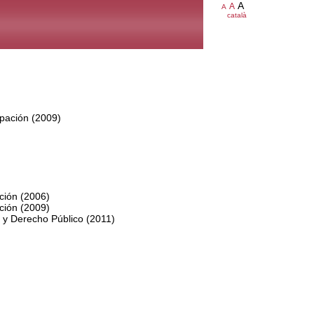
A
A
A
català
pación (2009)
ción (2006)
ción (2009)
 y Derecho Público (2011)