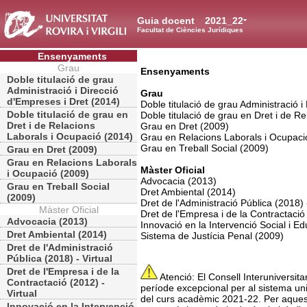
Guia docent
2021_22
Facultat de Ciències Jurídiques
Ensenyaments
Grau
Ensenyaments
Doble titulació de grau
Administració i Direcció
Grau
d'Empreses i Dret (2014)
Doble titulació de grau Administració 
Doble titulació de grau en
Doble titulació de grau en Dret i de R
Dret i de Relacions
Grau en Dret (2009)
Laborals i Ocupació (2014)
Grau en Relacions Laborals i Ocupaci
Grau en Treball Social (2009)
Grau en Dret (2009)
Grau en Relacions Laborals
Màster Oficial
i Ocupació (2009)
Advocacia (2013)
Grau en Treball Social
Dret Ambiental (2014)
(2009)
Dret de l'Administració Pública (2018) -
Màster Oficial
Dret de l'Empresa i de la Contractació 
Advocacia (2013)
Innovació en la Intervenció Social i E
Dret Ambiental (2014)
Sistema de Justícia Penal (2009)
Dret de l'Administració
Pública (2018) - Virtual
Dret de l'Empresa i de la
Atenció: El Consell Interuniversita
Contractació (2012) -
període excepcional per al sistema univ
Virtual
del curs acadèmic 2021-22. Per aquest
Innovació en la Intervenció