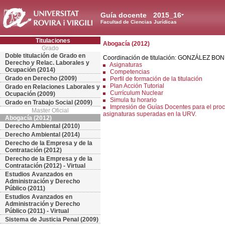
Guía docente
2015_16
Facultad de Ciencias Jurídicas
Titulaciones
Abogacía (2012)
Grado
Doble titulación de Grado en
Coordinación de titulación: GONZÁLEZ BO
Derecho y Relac. Laborales y
Asignaturas
Ocupación (2014)
Competencias
Grado en Derecho (2009)
Perfil de formación de la titulación
Plan Acción Tutorial
Grado en Relaciones Laborales y
Currículum Nuclear
Ocupación (2009)
Simula tu horario
Grado en Trabajo Social (2009)
Impresión de Guías Docentes para el proc
Master Oficial
asignaturas superadas en la URV.
Abogacía (2012)
Derecho Ambiental (2010)
Derecho Ambiental (2014)
Derecho de la Empresa y de la
Contratación (2012)
Derecho de la Empresa y de la
Contratación (2012) - Virtual
Estudios Avanzados en
Administración y Derecho
Público (2011)
Estudios Avanzados en
Administración y Derecho
Público (2011) - Virtual
Sistema de Justicia Penal (2009)