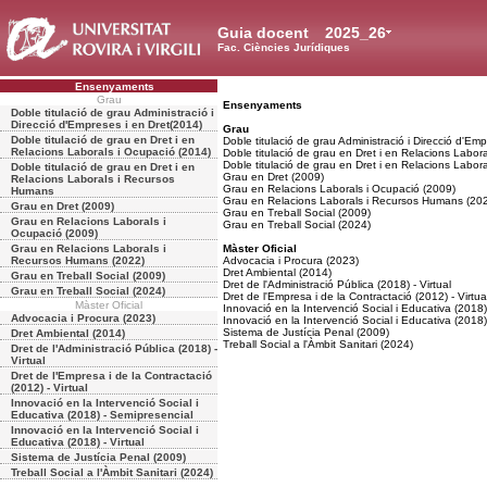
Guia docent
2025_26
Fac. Ciències Jurídiques
Ensenyaments
Grau
Ensenyaments
Doble titulació de grau Administració i
Direcció d'Empreses i en Dret(2014)
Grau
Doble titulació de grau en Dret i en
Doble titulació de grau Administració i Direcció d'Em
Relacions Laborals i Ocupació (2014)
Doble titulació de grau en Dret i en Relacions Labor
Doble titulació de grau en Dret i en Relacions Labo
Doble titulació de grau en Dret i en
Grau en Dret (2009)
Relacions Laborals i Recursos
Grau en Relacions Laborals i Ocupació (2009)
Humans
Grau en Relacions Laborals i Recursos Humans (20
Grau en Dret (2009)
Grau en Treball Social (2009)
Grau en Relacions Laborals i
Grau en Treball Social (2024)
Ocupació (2009)
Grau en Relacions Laborals i
Màster Oficial
Recursos Humans (2022)
Advocacia i Procura (2023)
Dret Ambiental (2014)
Grau en Treball Social (2009)
Dret de l'Administració Pública (2018) - Virtual
Grau en Treball Social (2024)
Dret de l'Empresa i de la Contractació (2012) - Virtua
Màster Oficial
Innovació en la Intervenció Social i Educativa (2018
Advocacia i Procura (2023)
Innovació en la Intervenció Social i Educativa (2018) 
Sistema de Justícia Penal (2009)
Dret Ambiental (2014)
Treball Social a l'Àmbit Sanitari (2024)
Dret de l'Administració Pública (2018) -
Virtual
Dret de l'Empresa i de la Contractació
(2012) - Virtual
Innovació en la Intervenció Social i
Educativa (2018) - Semipresencial
Innovació en la Intervenció Social i
Educativa (2018) - Virtual
Sistema de Justícia Penal (2009)
Treball Social a l'Àmbit Sanitari (2024)