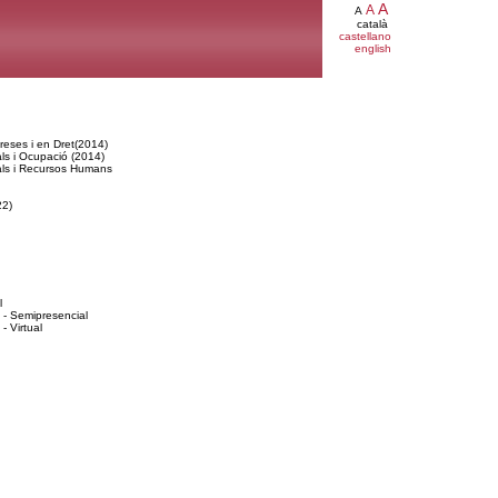
A
A
A
català
castellano
english
preses i en Dret(2014)
als i Ocupació (2014)
rals i Recursos Humans
22)
l
) - Semipresencial
- Virtual