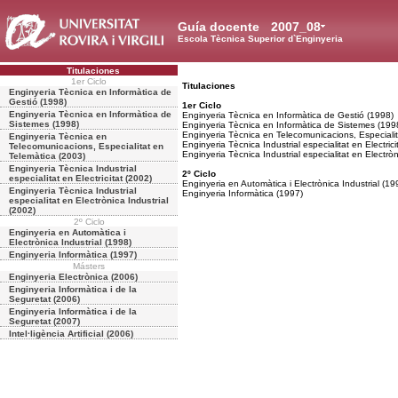
Guía docente
2007_08
Escola Tècnica Superior d`Enginyeria
Titulaciones
1er Ciclo
Titulaciones
Enginyeria Tècnica en Informàtica de
Gestió (1998)
1er Ciclo
Enginyeria Tècnica en Informàtica de
Enginyeria Tècnica en Informàtica de Gestió (1998)
Sistemes (1998)
Enginyeria Tècnica en Informàtica de Sistemes (199
Enginyeria Tècnica en Telecomunicacions, Especialit
Enginyeria Tècnica en
Enginyeria Tècnica Industrial especialitat en Electrici
Telecomunicacions, Especialitat en
Enginyeria Tècnica Industrial especialitat en Electròn
Telemàtica (2003)
Enginyeria Tècnica Industrial
2º Ciclo
especialitat en Electricitat (2002)
Enginyeria en Automàtica i Electrònica Industrial (19
Enginyeria Tècnica Industrial
Enginyeria Informàtica (1997)
especialitat en Electrònica Industrial
(2002)
2º Ciclo
Enginyeria en Automàtica i
Electrònica Industrial (1998)
Enginyeria Informàtica (1997)
Másters
Enginyeria Electrònica (2006)
Enginyeria Informàtica i de la
Seguretat (2006)
Enginyeria Informàtica i de la
Seguretat (2007)
Intel·ligència Artificial (2006)