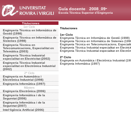
Guía docente
2008_09
Escola Tècnica Superior d`Enginyeria
Titulaciones
1er Ciclo
Titulaciones
Enginyeria Tècnica en Informàtica de
Gestió (1998)
1er Ciclo
Enginyeria Tècnica en Informàtica de
Enginyeria Tècnica en Informàtica de Gestió (1998)
Sistemes (1998)
Enginyeria Tècnica en Informàtica de Sistemes (199
Enginyeria Tècnica en Telecomunicacions, Especialit
Enginyeria Tècnica en
Enginyeria Tècnica Industrial especialitat en Electrici
Telecomunicacions, Especialitat en
Enginyeria Tècnica Industrial especialitat en Electròn
Telemàtica (2003)
Enginyeria Tècnica Industrial
2º Ciclo
especialitat en Electricitat (2002)
Enginyeria en Automàtica i Electrònica Industrial (19
Enginyeria Tècnica Industrial
Enginyeria Informàtica (1997)
especialitat en Electrònica Industrial
(2002)
2º Ciclo
Enginyeria en Automàtica i
Electrònica Industrial (1998)
Enginyeria Informàtica (1997)
Másters
Enginyeria Electrònica (2006)
Enginyeria Informàtica i de la
Seguretat (2006)
Enginyeria Informàtica i de la
Seguretat (2007)
Intel·ligència Artificial (2006)