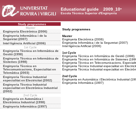
Educational guide
2009_10
Escola Tècnica Superior d'Enginyeria
Study programmes
Master
Study programmes
Enginyeria Electrònica (2006)
Enginyeria Informàtica i de la
Master
Seguretat (2007)
Enginyeria Electrònica (2006)
Enginyeria Informàtica i de la Seguretat (2007)
Intel·ligència Artificial (2006)
Intel·ligència Artificial (2006)
1st Cycle
Enginyeria Tècnica en Informàtica de
1st Cycle
Gestió (1998)
Enginyeria Tècnica en Informàtica de Gestió (1998)
Enginyeria Tècnica en Informàtica de
Enginyeria Tècnica en Informàtica de Sistemes (199
Sistemes (1998)
Enginyeria Tècnica en Telecomunicacions, Especialit
Enginyeria Tècnica en
Enginyeria Tècnica Industrial especialitat en Electrici
Telecomunicacions, Especialitat en
Enginyeria Tècnica Industrial especialitat en Electròn
Telemàtica (2003)
2nd Cycle
Enginyeria Tècnica Industrial
Enginyeria en Automàtica i Electrònica Industrial (19
especialitat en Electricitat (2002)
Enginyeria Informàtica (1997)
Enginyeria Tècnica Industrial
especialitat en Electrònica Industrial
(2002)
2nd Cycle
Enginyeria en Automàtica i
Electrònica Industrial (1998)
Enginyeria Informàtica (1997)