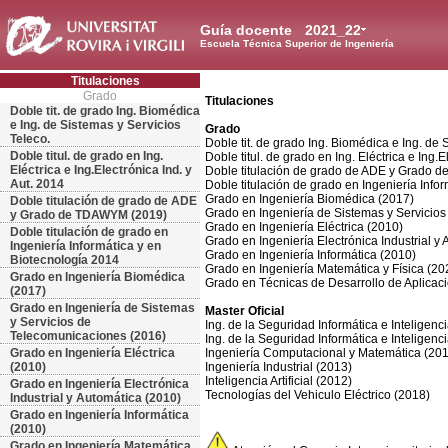
Guía docente
2021_22
Escuela Técnica Superior de Ingeniería
Titulaciones
Grado
Titulaciones
Doble tit. de grado Ing. Biomédica
e Ing. de Sistemas y Servicios
Grado
Teleco.
Doble tit. de grado Ing. Biomédica e Ing. de 
Doble titul. de grado en Ing.
Doble titul. de grado en Ing. Eléctrica e Ing.E
Eléctrica e Ing.Electrónica Ind. y
Doble titulación de grado de ADE y Grado
Aut. 2014
Doble titulación de grado en Ingeniería Info
Grado en Ingeniería Biomédica (2017)
Doble titulación de grado de ADE
Grado en Ingeniería de Sistemas y Servicio
y Grado de TDAWYM (2019)
Grado en Ingeniería Eléctrica (2010)
Doble titulación de grado en
Grado en Ingeniería Electrónica Industrial y
Ingeniería Informática y en
Grado en Ingeniería Informática (2010)
Biotecnología 2014
Grado en Ingeniería Matemática y Física (20
Grado en Ingeniería Biomédica
Grado en Técnicas de Desarrollo de Aplicac
(2017)
Grado en Ingeniería de Sistemas
Master Oficial
y Servicios de
Ing. de la Seguridad Informática e Inteligencia
Telecomunicaciones (2016)
Ing. de la Seguridad Informática e Inteligencia 
Grado en Ingeniería Eléctrica
Ingeniería Computacional y Matemática (20
(2010)
Ingeniería Industrial (2013)
Inteligencia Artificial (2012)
Grado en Ingeniería Electrónica
Tecnologías del Vehiculo Eléctrico (2018)
Industrial y Automática (2010)
Grado en Ingeniería Informática
(2010)
Grado en Ingeniería Matemática