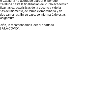
 de Cataluña ha acordado alargar el periodo
 Cataluña hasta la finalización del curso académico
car las características de la docencia y de la
cias del momento, de forma extraordinaria y de
des sanitarias. En su caso, se informará de estas
asignatura.
lación, te recomendamos leer el apartado
A LA COVID".