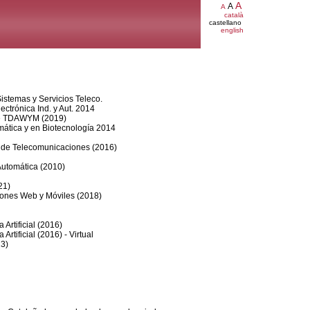
A
A
A
català
castellano
english
Sistemas y Servicios Teleco.
lectrónica Ind. y Aut. 2014
 de TDAWYM (2019)
rmática y en Biotecnología 2014
s de Telecomunicaciones (2016)
 Automática (2010)
21)
iones Web y Móviles (2018)
 Artificial (2016)
Artificial (2016) - Virtual
13)