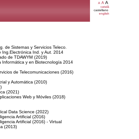
A
A
A
català
castellano
english
ng. de Sistemas y Servicios Teleco.
e Ing.Electrónica Ind. y Aut. 2014
Grado de TDAWYM (2019)
a Informática y en Biotecnología 2014
)
rvicios de Telecomunicaciones (2016)
rial y Automática (2010)
)
ica (2021)
plicaciones Web y Móviles (2018)
ical Data Science (2022)
igencia Artificial (2016)
gencia Artificial (2016) - Virtual
ca (2013)