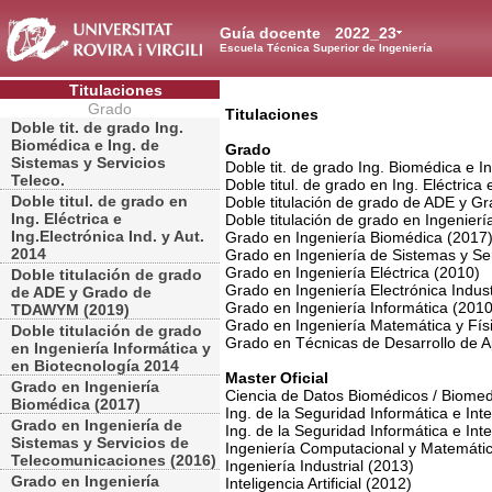
Guía docente
2022_23
Escuela Técnica Superior de Ingeniería
Titulaciones
Grado
Titulaciones
Doble tit. de grado Ing.
Biomédica e Ing. de
Grado
Sistemas y Servicios
Doble tit. de grado Ing. Biomédica e I
Teleco.
Doble titul. de grado en Ing. Eléctrica 
Doble titul. de grado en
Doble titulación de grado de ADE y 
Ing. Eléctrica e
Doble titulación de grado en Ingenierí
Ing.Electrónica Ind. y Aut.
Grado en Ingeniería Biomédica (2017
2014
Grado en Ingeniería de Sistemas y Se
Grado en Ingeniería Eléctrica (2010)
Doble titulación de grado
Grado en Ingeniería Electrónica Indust
de ADE y Grado de
Grado en Ingeniería Informática (2010
TDAWYM (2019)
Grado en Ingeniería Matemática y Fís
Doble titulación de grado
Grado en Técnicas de Desarrollo de A
en Ingeniería Informática y
en Biotecnología 2014
Master Oficial
Grado en Ingeniería
Ciencia de Datos Biomédicos / Biomed
Biomédica (2017)
Ing. de la Seguridad Informática e Intel
Grado en Ingeniería de
Ing. de la Seguridad Informática e Inteli
Sistemas y Servicios de
Ingeniería Computacional y Matemáti
Telecomunicaciones (2016)
Ingeniería Industrial (2013)
Grado en Ingeniería
Inteligencia Artificial (2012)