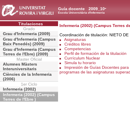
Guía docente
2009_10
Escola Universitària d'Infermeria
Titulaciones
Infermeria (2002) (Campus Terres de 
Grado
Grau d'Infermeria (2009)
Coordinación de titulación: NIETO
Grau d'Infermeria (Campus
Asignaturas
Baix Penedés) (2009)
Créditos libres
Competencias
Grau d'Infermeria (Campus
Perfil de formación de la titulación
Terres de l'Ebre) (2009)
Currículum Nuclear
Master Oficial
Simula tu horario
Alumnes Màsters
Impresión de Guías Docentes para 
Interuniversitaris
programas de las asignaturas supera
Ciències de la Infermeria
(2006)
1er Ciclo
Infermeria (2002)
Infermeria (2002) (Campus
Terres de l'Ebre )