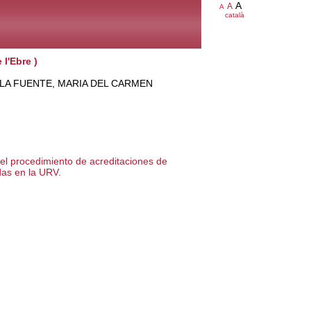
A
A
A
català
l'Ebre )
 DE LA FUENTE, MARIA DEL CARMEN
el procedimiento de acreditaciones de
das en la URV.