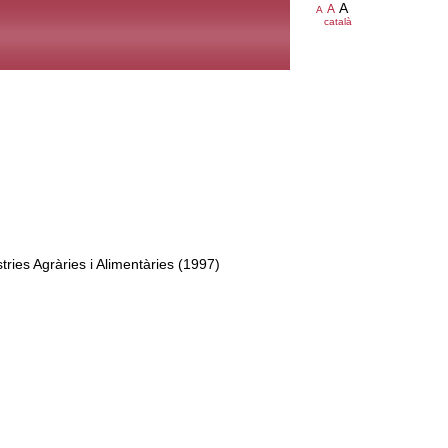
A
A
A
català
tries Agràries i Alimentàries (1997)