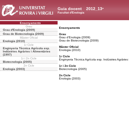
Guia docent
2012_13
Facultat d'Enologia
Ensenyaments
Grau
Ensenyaments
Grau d'Enologia (2009)
Grau de Biotecnologia (2009)
Grau
Grau d'Enologia (2009)
Màster Oficial
Grau de Biotecnologia (2009)
Enologia (2010)
1r Cicle
Màster Oficial
Enginyeria Tècnica Agrícola esp.
Enologia (2010)
Indústries Agràries i Alimentàries
(1997)
1r Cicle
1r i 2n Cicle
Enginyeria Tècnica Agrícola esp. Indústries Agràries 
Biotecnologia (2005)
2n Cicle
1r i 2n Cicle
Enologia (2003)
Biotecnologia (2005)
2n Cicle
Enologia (2003)