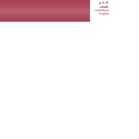
A
A
A
català
castellano
english