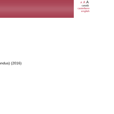
A
A
A
català
castellano
english
undus) (2016)