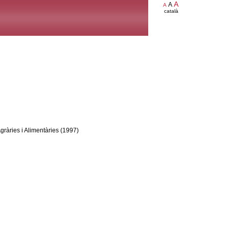
A
A
A
català
gràries i Alimentàries (1997)