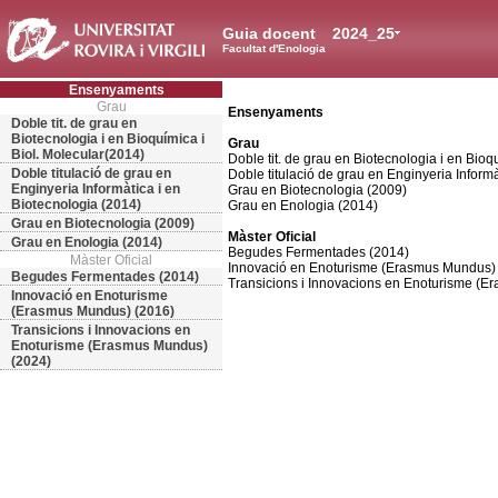
Guia docent
2024_25
Facultat d'Enologia
Ensenyaments
Grau
Ensenyaments
Doble tit. de grau en
Biotecnologia i en Bioquímica i
Grau
Biol. Molecular(2014)
Doble tit. de grau en Biotecnologia i en Bioq
Doble titulació de grau en
Doble titulació de grau en Enginyeria Informà
Enginyeria Informàtica i en
Grau en Biotecnologia (2009)
Biotecnologia (2014)
Grau en Enologia (2014)
Grau en Biotecnologia (2009)
Màster Oficial
Grau en Enologia (2014)
Begudes Fermentades (2014)
Màster Oficial
Innovació en Enoturisme (Erasmus Mundus)
Begudes Fermentades (2014)
Transicions i Innovacions en Enoturisme (
Innovació en Enoturisme
(Erasmus Mundus) (2016)
Transicions i Innovacions en
Enoturisme (Erasmus Mundus)
(2024)