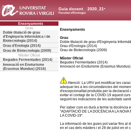
Guia docent
2020_21
Facultat d'Enologia
Ensenyaments
Grau
Ensenyaments
Doble titulació de grau
d'Enginyeria Informàtica i de
Grau
Biotecnologia (2014)
Doble titulació de grau d'Enginyeria Informàt
Grau d'Enologia (2014)
Grau d'Enologia (2014)
Grau de Biotecnologia (2009)
Grau de Biotecnologia (2009)
Màster Oficial
Màster Oficial
Begudes Fermentades (2014)
Begudes Fermentades (2014)
Innovació en Enoturisme
Innovació en Enoturisme (Erasmus Mundus)
(Erasmus Mundus) (2016)
Atenció: La URV pot modificar les caract
adequar-les a les circumstàncies del momen
d'excepcionalitat produïda per la declaració 
evitar el contagi de la COVID-19 aquest curs
seguint les indicacions de les autoritats sanit
Per saber com es durà a terme la docència en 
"ADAPTACIÓ DE LA DOCÈNCIA A LA NOVA 
LA COVID-19".
La informació de les guies pot variar fins al 
en el cas dels màsters i el 28 de juliol en el 