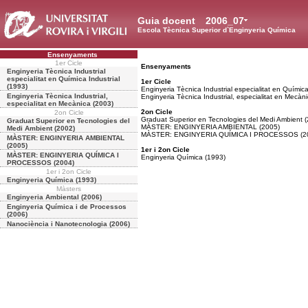
Guia docent
2006_07
Escola Tècnica Superior d`Enginyeria Química
Ensenyaments
1er Cicle
Ensenyaments
Enginyeria Tècnica Industrial
especialitat en Química Industrial
1er Cicle
(1993)
Enginyeria Tècnica Industrial especialitat en Química
Enginyeria Tècnica Industrial,
Enginyeria Tècnica Industrial, especialitat en Mecàn
especialitat en Mecànica (2003)
2on Cicle
2on Cicle
Graduat Superior en Tecnologies del Medi Ambient 
Graduat Superior en Tecnologies del
MÀSTER: ENGINYERIA AMBIENTAL (2005)
Medi Ambient (2002)
MÀSTER: ENGINYERIA QUÍMICA I PROCESSOS (2
MÀSTER: ENGINYERIA AMBIENTAL
(2005)
1er i 2on Cicle
MÀSTER: ENGINYERIA QUÍMICA I
Enginyeria Química (1993)
PROCESSOS (2004)
1er i 2on Cicle
Enginyeria Química (1993)
Màsters
Enginyeria Ambiental (2006)
Enginyeria Química i de Processos
(2006)
Nanociència i Nanotecnologia (2006)