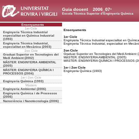
Guia docent
2006_07
Escola Tècnica Superior d`Enginyeria Química
Ensenyaments
1er Cicle
Ensenyaments
Enginyeria Tècnica Industrial
especialitat en Química Industrial
1er Cicle
(1993)
Enginyeria Tècnica Industrial especialitat en Química
Enginyeria Tècnica Industrial,
Enginyeria Tècnica Industrial, especialitat en Mecàn
especialitat en Mecànica (2003)
2on Cicle
2on Cicle
Graduat Superior en Tecnologies del Medi Ambient 
Graduat Superior en Tecnologies del
MÀSTER: ENGINYERIA AMBIENTAL (2005)
Medi Ambient (2002)
MÀSTER: ENGINYERIA QUÍMICA I PROCESSOS (2
MÀSTER: ENGINYERIA AMBIENTAL
(2005)
1er i 2on Cicle
MÀSTER: ENGINYERIA QUÍMICA I
Enginyeria Química (1993)
PROCESSOS (2004)
1er i 2on Cicle
Enginyeria Química (1993)
Màsters
Enginyeria Ambiental (2006)
Enginyeria Química i de Processos
(2006)
Nanociència i Nanotecnologia (2006)