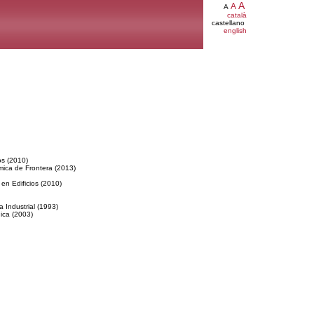
A
A
A
català
castellano
english
os (2010)
mica de Frontera (2013)
 en Edificios (2010)
a Industrial (1993)
nica (2003)