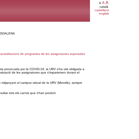
A
A
A
català
castellano
english
MAGDALENA
'acreditacions de programes de les assignatures superades
ria provocada per la COVID-19, la URV s'ha vist obligada a
avaluació de les assignatures que s'imparteixen durant el
an mitjançant el campus virtual de la URV (Moodle), sempre
ltar tots els canvis que s'han produït.