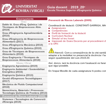
Guia docent
2019_20
Escola Tècnica Superior d'Enginyeria Química
Ensenyaments
Prevenció de Riscos Laborals (2009)
Grau
Doble tit. Grau d'Eng. Química i de
Coordinació de titulació: CONSTANTÍ GARRIGA, 
Tècniques de Bioprocessos Alim.
Assignatures
(2019)
Competències
Grau d'Enginyeria Agroalimentària
Perfil de formació de la titulació
(2010)
Currículum Nuclear
Simula't el teu horari
Grau d'Enginyeria de Bioprocessos
Impressió de Guies Docents per al procediment d
Alimentaris (2017)
a la URV.
Grau d'Enginyeria Mecànica (2010)
Grau d'Enginyeria Química (2010)
Grau de Tècniques de Bioprocessos
Atenció: Com a conseqüència de la crisi sanità
Alimentaris (2018)
adaptar a la modalitat no presencial la docència i l'
Grau Enginyeria / Tècniques de
segon quadrimestre del curs 2019-20.
Bioprocessos Alimentaris (2018)
Màster Oficial
Així, doncs, tant la docència com l'avaluació es far
que sigui possible.
Enginyeria Agronòmica (2019)
Enginyeria Ambiental i Sostenibilitat
En l'espai Moodle de cada assignatura hi podeu consu
Energètica (2016)
Enginyeria Química (2013)
Gestió d'Empreses Tecnològiques
(2017)
Mecànica de Fluids Computacional
(2018)
Nanociència, Materials i Processos:
Tecnologia Química de Frontera (2013)
Prevenció de Riscos Laborals (2009)
Sistemes i Tecnologies de Conversió
d'Energia (2019)