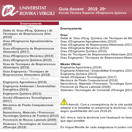
Guia docent
2019_20
Escola Tècnica Superior d'Enginyeria Química
Ensenyaments
Grau
Ensenyaments
Doble tit. Grau d'Eng. Química i de
Tècniques de Bioprocessos Alim.
Grau
(2019)
Doble tit. Grau d'Eng. Química i de Tècniques de Bi
Grau d'Enginyeria Agroalimentària
Grau d'Enginyeria Agroalimentària (2010)
(2010)
Grau d'Enginyeria de Bioprocessos Alimentaris (201
Grau d'Enginyeria Mecànica (2010)
Grau d'Enginyeria de Bioprocessos
Grau d'Enginyeria Química (2010)
Alimentaris (2017)
Grau de Tècniques de Bioprocessos Alimentaris (20
Grau d'Enginyeria Mecànica (2010)
Grau Enginyeria / Tècniques de Bioprocessos Alimen
Grau d'Enginyeria Química (2010)
Grau de Tècniques de Bioprocessos
Màster Oficial
Alimentaris (2018)
Enginyeria Agronòmica (2019)
Enginyeria Ambiental i Sostenibilitat Energètica (201
Grau Enginyeria / Tècniques de
Enginyeria Química (2013)
Bioprocessos Alimentaris (2018)
Gestió d'Empreses Tecnològiques (2017)
Màster Oficial
Mecànica de Fluids Computacional (2018)
Enginyeria Agronòmica (2019)
Nanociència, Materials i Processos: Tecnologia Quím
Enginyeria Ambiental i Sostenibilitat
Prevenció de Riscos Laborals (2009)
Energètica (2016)
Sistemes i Tecnologies de Conversió d'Energia (201
Enginyeria Química (2013)
Gestió d'Empreses Tecnològiques
(2017)
Atenció: Com a conseqüència de la crisi sanità
Mecànica de Fluids Computacional
adaptar a la modalitat no presencial la docència i l'
(2018)
segon quadrimestre del curs 2019-20.
Nanociència, Materials i Processos:
Tecnologia Química de Frontera (2013)
Així, doncs, tant la docència com l'avaluació es far
Prevenció de Riscos Laborals (2009)
que sigui possible.
Sistemes i Tecnologies de Conversió
d'Energia (2019)
En l'espai Moodle de cada assignatura hi podeu consu