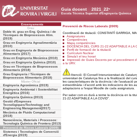
Guia docent
2021_22
Escola Tècnica Superior d'Enginyeria Química
Ensenyaments
Prevenció de Riscos Laborals (2009)
Grau
Doble tit. grau en Eng. Química i de
Coordinació de titulació: CONSTANTÍ GARRIGA, 
Tècniques de Bioprocessos Alim.
Assignatures
(2019)
Competències
Grau en Enginyeria Agroalimentària
Mapa competències
(2010)
DOCÈNCIA DEL CURS 21-22 ADAPTABLE A LA 
Perfil de formació de la titulació
Grau en Enginyeria de Bioprocessos
Currículum Nuclear
Alimentaris (2017)
Simula't el teu horari
Grau en Enginyeria Mecànica (2010)
Impressió de Guies Docents per al procediment d
Grau en Enginyeria Química (2010)
a la URV.
Grau en Tècniques de Bioprocessos
Alimentaris (2018)
Grau Enginyeria / Tècniques de
Atenció: El Consell Interuniversitari de Catalu
Bioprocessos Alimentaris (2018)
universitari de Catalunya fins a la finalització del 
Màster Oficial
les característiques de la docència i de l'avaluació
extraordinària i d'acord amb les indicacions de les au
Enginyeria Agronòmica (2019)
adaptacions a l'espai Moodle de cada assignatura.
Enginyeria Ambiental i Sostenibilitat
Energètica (2016)
Per saber com es durà a terme la docència en la ti
Enginyeria Química (2013)
21-22 ADAPTABLE A LA COVID".
Gestió d'Empreses
Tecnològiques/Technology and
Engineering Management(2017)
Mecànica de Fluids Computacional
(2018)
Nanociència, Materials i Processos:
Tecnologia Química de Frontera (2013)
Prevenció de Riscos Laborals (2009)
Sistemes i Tecnologies de Conversió
d'Energia (2019)