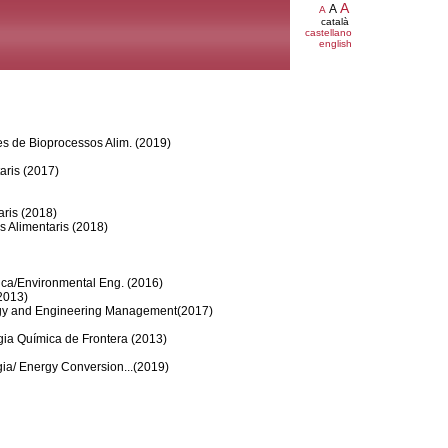
A
A
A
català
castellano
english
es de Bioprocessos Alim. (2019)
aris (2017)
ris (2018)
s Alimentaris (2018)
tica/Environmental Eng. (2016)
2013)
ogy and Engineering Management(2017)
gia Química de Frontera (2013)
ia/ Energy Conversion...(2019)