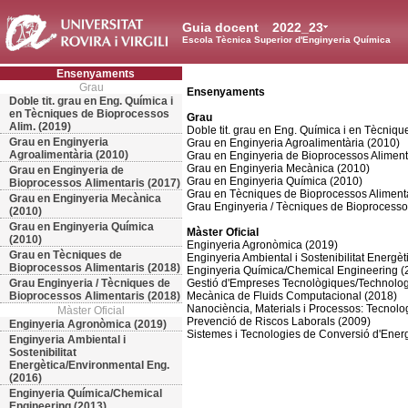
Guia docent
2022_23
Escola Tècnica Superior d'Enginyeria Química
Ensenyaments
Grau
Ensenyaments
Doble tit. grau en Eng. Química i
en Tècniques de Bioprocessos
Grau
Alim. (2019)
Doble tit. grau en Eng. Química i en Tècniqu
Grau en Enginyeria
Grau en Enginyeria Agroalimentària (2010)
Agroalimentària (2010)
Grau en Enginyeria de Bioprocessos Aliment
Grau en Enginyeria Mecànica (2010)
Grau en Enginyeria de
Grau en Enginyeria Química (2010)
Bioprocessos Alimentaris (2017)
Grau en Tècniques de Bioprocessos Alimenta
Grau en Enginyeria Mecànica
Grau Enginyeria / Tècniques de Bioprocesso
(2010)
Grau en Enginyeria Química
Màster Oficial
(2010)
Enginyeria Agronòmica (2019)
Grau en Tècniques de
Enginyeria Ambiental i Sostenibilitat Energè
Bioprocessos Alimentaris (2018)
Enginyeria Química/Chemical Engineering (
Grau Enginyeria / Tècniques de
Gestió d'Empreses Tecnològiques/Technol
Bioprocessos Alimentaris (2018)
Mecànica de Fluids Computacional (2018)
Nanociència, Materials i Processos: Tecnolo
Màster Oficial
Prevenció de Riscos Laborals (2009)
Enginyeria Agronòmica (2019)
Sistemes i Tecnologies de Conversió d'Energ
Enginyeria Ambiental i
Sostenibilitat
Energètica/Environmental Eng.
(2016)
Enginyeria Química/Chemical
Engineering (2013)