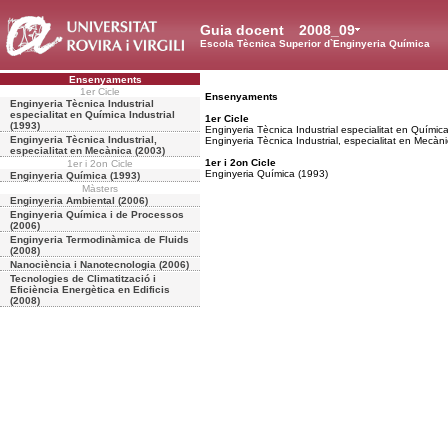
Guia docent
2008_09
Escola Tècnica Superior d`Enginyeria Química
Ensenyaments
1er Cicle
Ensenyaments
Enginyeria Tècnica Industrial
especialitat en Química Industrial
1er Cicle
(1993)
Enginyeria Tècnica Industrial especialitat en Química
Enginyeria Tècnica Industrial,
Enginyeria Tècnica Industrial, especialitat en Mecàn
especialitat en Mecànica (2003)
1er i 2on Cicle
1er i 2on Cicle
Enginyeria Química (1993)
Enginyeria Química (1993)
Màsters
Enginyeria Ambiental (2006)
Enginyeria Química i de Processos
(2006)
Enginyeria Termodinàmica de Fluids
(2008)
Nanociència i Nanotecnologia (2006)
Tecnologies de Climatització i
Eficiència Energètica en Edificis
(2008)