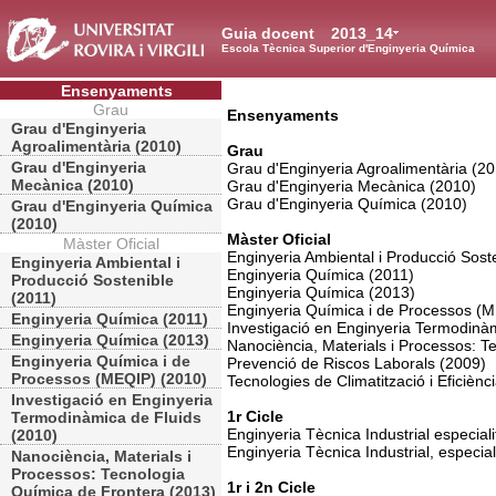
Guia docent
2013_14
Escola Tècnica Superior d'Enginyeria Química
Ensenyaments
Grau
Ensenyaments
Grau d'Enginyeria
Agroalimentària (2010)
Grau
Grau d'Enginyeria
Grau d'Enginyeria Agroalimentària (2
Mecànica (2010)
Grau d'Enginyeria Mecànica (2010)
Grau d'Enginyeria Química (2010)
Grau d'Enginyeria Química
(2010)
Màster Oficial
Màster Oficial
Enginyeria Ambiental i Producció Sost
Enginyeria Ambiental i
Enginyeria Química (2011)
Producció Sostenible
Enginyeria Química (2013)
(2011)
Enginyeria Química i de Processos (
Enginyeria Química (2011)
Investigació en Enginyeria Termodinà
Enginyeria Química (2013)
Nanociència, Materials i Processos: T
Enginyeria Química i de
Prevenció de Riscos Laborals (2009)
Processos (MEQIP) (2010)
Tecnologies de Climatització i Eficiènc
Investigació en Enginyeria
1r Cicle
Termodinàmica de Fluids
Enginyeria Tècnica Industrial especial
(2010)
Enginyeria Tècnica Industrial, especia
Nanociència, Materials i
Processos: Tecnologia
1r i 2n Cicle
Química de Frontera (2013)