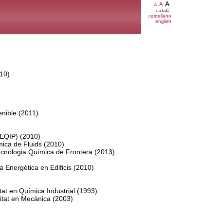
A
A
A
català
castellano
english
010)
enible (2011)
MEQIP) (2010)
mica de Fluids (2010)
ecnologia Química de Frontera (2013)
ia Energètica en Edificis (2010)
itat en Química Industrial (1993)
litat en Mecànica (2003)