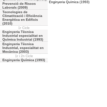
Enginyeria Química (1993)
Prevenció de Riscos
Laborals (2009)
Tecnologies de
Climatització i Eficiència
Energètica en Edificis
(2010)
1r Cicle
Enginyeria Tècnica
Industrial especialitat en
Química Industrial (1993)
Enginyeria Tècnica
Industrial, especialitat en
Mecànica (2003)
1r i 2n Cicle
Enginyeria Química (1993)