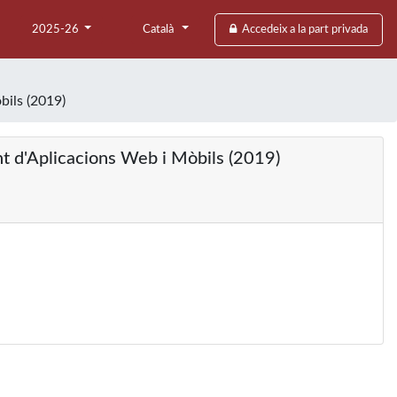
2025-26
Català
Accedeix a la part privada
bils (2019)
t d'Aplicacions Web i Mòbils (2019)