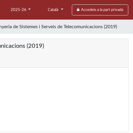
2025-26
Català
Accedeix a la part privada
inyeria de Sistemes i Serveis de Telecomunicacions (2019)
unicacions (2019)