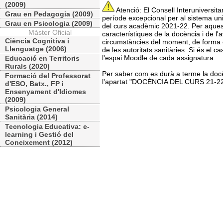
(2009)
Atenció: El Consell Interuniversita
Grau en Pedagogia (2009)
període excepcional per al sistema univ
Grau en Psicologia (2009)
del curs acadèmic 2021-22. Per aquest
Màster Oficial
característiques de la docència i de l'
Ciència Cognitiva i
circumstàncies del moment, de forma e
Llenguatge (2006)
de les autoritats sanitàries. Si és el 
l'espai Moodle de cada assignatura.
Educació en Territoris
Rurals (2020)
Per saber com es durà a terme la docèn
Formació del Professorat
l'apartat "DOCÈNCIA DEL CURS 21-2
d'ESO, Batx., FP i
Ensenyament d'Idiomes
(2009)
Psicologia General
Sanitària (2014)
Tecnologia Educativa: e-
learning i Gestió del
Coneixement (2012)