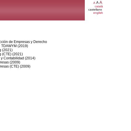
A
A
A
català
castellano
english
rección de Empresas y Derecho
 de TDAWYM (2019)
g (2021)
g (CTE) (2021)
 y Contabilidad (2014)
resas (2009)
resas (CTE) (2009)