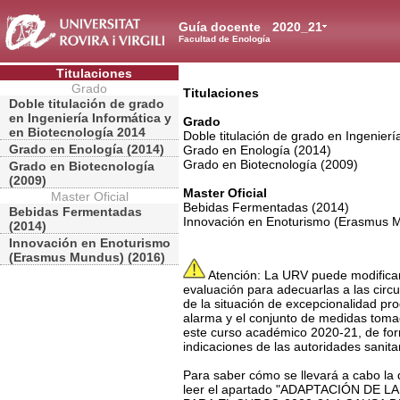
Guía docente
2020_21
Facultad de Enología
Titulaciones
Grado
Titulaciones
Doble titulación de grado
en Ingeniería Informática y
Grado
en Biotecnología 2014
Doble titulación de grado en Ingenierí
Grado en Enología (2014)
Grado en Enología (2014)
Grado en Biotecnología (2009)
Grado en Biotecnología
(2009)
Master Oficial
Master Oficial
Bebidas Fermentadas (2014)
Bebidas Fermentadas
Innovación en Enoturismo (Erasmus 
(2014)
Innovación en Enoturismo
(Erasmus Mundus) (2016)
Atención: La URV puede modificar 
evaluación para adecuarlas a las ci
de la situación de excepcionalidad pr
alarma y el conjunto de medidas toma
este curso académico 2020-21, de form
indicaciones de las autoridades sanita
Para saber cómo se llevará a cabo la 
leer el apartado "ADAPTACIÓN DE